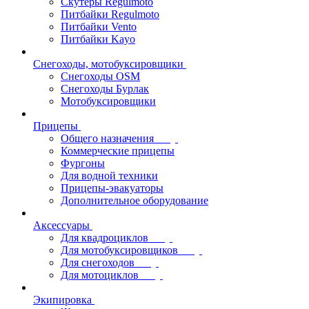
Скутеры Regulmoto
Питбайки Regulmoto
Питбайки Vento
Питбайки Kayo
Снегоходы, мотобуксировщики
Снегоходы OSM
Снегоходы Бурлак
Мотобуксировщики
Прицепы
Общего назначения
Коммерческие прицепы
Фургоны
Для водной техники
Прицепы-эвакуаторы
Дополнительное оборудование
Аксессуары
Для квадроциклов
Для мотобуксировщиков
Для снегоходов
Для мотоциклов
Экипировка