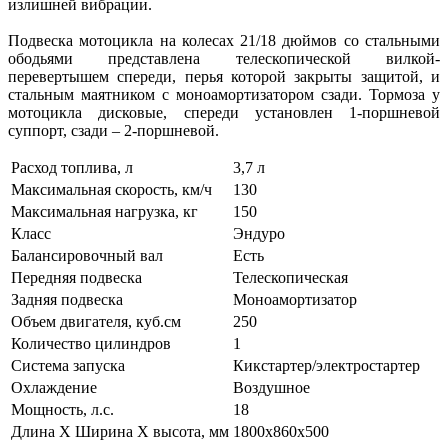
излишней вибрации.
Подвеска мотоцикла на колесах 21/18 дюймов со стальными
ободьями представлена телескопической вилкой-
перевертышем спереди, перья которой закрыты защитой, и
стальным маятником с моноамортизатором сзади. Тормоза у
мотоцикла дисковые, спереди установлен 1-поршневой
суппорт, сзади – 2-поршневой.
Расход топлива, л
3,7 л
Максимальная скорость, км/ч
130
Максимальная нагрузка, кг
150
Класс
Эндуро
Балансировочный вал
Есть
Передняя подвеска
Телескопическая
Задняя подвеска
Моноамортизатор
Объем двигателя, куб.см
250
Количество цилиндров
1
Система запуска
Кикстартер/электростартер
Охлаждение
Воздушное
Мощность, л.с.
18
Длина Х Ширина Х высота, мм
1800х860х500