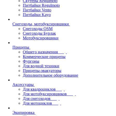
Скутеры Regulmoto
Питбайки Regulmoto
Питбайки Vento
Питбайки Kayo
Снегоходы, мотобуксировщики
Снегоходы OSM
Снегоходы Бурлак
Мотобуксировщики
Прицепы
Общего назначения
Коммерческие прицепы
Фургоны
Для водной техники
Прицепы-эвакуаторы
Дополнительное оборудование
Аксессуары
Для квадроциклов
Для мотобуксировщиков
Для снегоходов
Для мотоциклов
Экипировка