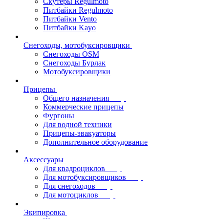
Скутеры Regulmoto
Питбайки Regulmoto
Питбайки Vento
Питбайки Kayo
Снегоходы, мотобуксировщики
Снегоходы OSM
Снегоходы Бурлак
Мотобуксировщики
Прицепы
Общего назначения
Коммерческие прицепы
Фургоны
Для водной техники
Прицепы-эвакуаторы
Дополнительное оборудование
Аксессуары
Для квадроциклов
Для мотобуксировщиков
Для снегоходов
Для мотоциклов
Экипировка