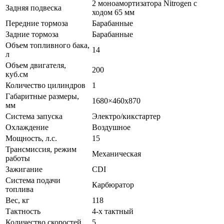
2 моноамортизатора Nitrogen c
Задняя подвеска
ходом 65 мм
Передние тормоза
Барабанные
Задние тормоза
Барабанные
Объем топливного бака,
14
л
Объем двигателя,
200
куб.см
Количество цилиндров
1
Габаритные размеры,
1680×460х870
мм
Система запуска
Электро/кикстартер
Охлаждение
Воздушное
Мощность, л.с.
15
Трансмиссия, режим
Механическая
работы
Зажигание
CDI
Система подачи
Карбюратор
топлива
Вес, кг
118
Тактность
4-х тактный
Количество скоростей
5