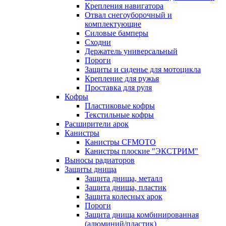
Крепления навигатора
Отвал снегоуборочный и
комплектующие
Силовые бамперы
Сходни
Держатель универсальный
Пороги
Защиты и сиденье для мотоцикла
Крепление для ружья
Проставка для руля
Кофры
Пластиковые кофры
Текстильные кофры
Расширители арок
Канистры
Канистры CFMOTO
Канистры плоские "ЭКСТРИМ"
Выносы радиаторов
Защиты днища
Защита днища, металл
Защита днища, пластик
Защита колесных арок
Пороги
Защита днища комбинированная
(алюминий/пластик)