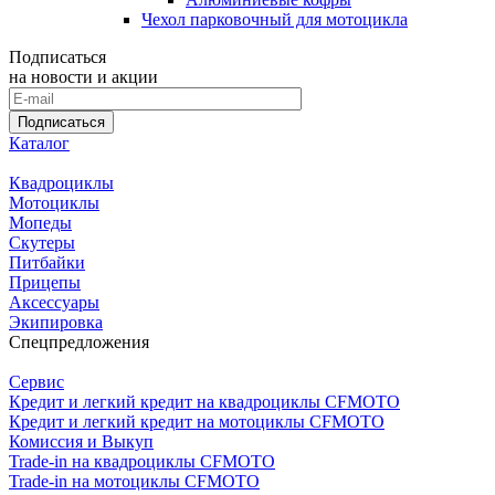
Чехол парковочный для мотоцикла
Подписаться
на новости и акции
Подписаться
Каталог
Квадроциклы
Мотоциклы
Мопеды
Скутеры
Питбайки
Прицепы
Аксессуары
Экипировка
Спецпредложения
Сервис
Кредит и легкий кредит на квадроциклы CFMOTO
Кредит и легкий кредит на мотоциклы CFMOTO
Комиссия и Выкуп
Trade-in на квадроциклы CFMOTO
Trade-in на мотоциклы CFMOTO