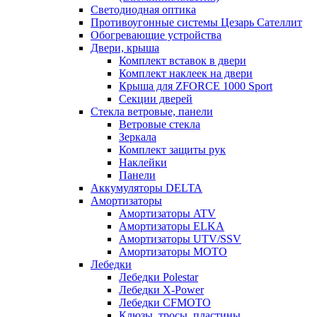
Светодиодная оптика
Противоугонные системы Цезарь Сателлит
Обогревающие устройства
Двери, крыша
Комплект вставок в двери
Комплект наклеек на двери
Крыша для ZFORCE 1000 Sport
Секции дверей
Стекла ветровые, панели
Ветровые стекла
Зеркала
Комплект защиты рук
Наклейки
Панели
Аккумуляторы DELTA
Амортизаторы
Амортизаторы ATV
Амортизаторы ELKA
Амортизаторы UTV/SSV
Амортизаторы МОТО
Лебедки
Лебедки Polestar
Лебедки X-Power
Лебедки CFMOTO
Клюзы, тросы, пластины