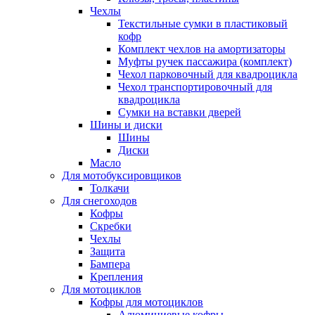
Чехлы
Текстильные сумки в пластиковый
кофр
Комплект чехлов на амортизаторы
Муфты ручек пассажира (комплект)
Чехол парковочный для квадроцикла
Чехол транспортировочный для
квадроцикла
Сумки на вставки дверей
Шины и диски
Шины
Диски
Масло
Для мотобуксировщиков
Толкачи
Для снегоходов
Кофры
Скребки
Чехлы
Защита
Бампера
Крепления
Для мотоциклов
Кофры для мотоциклов
Алюминиевые кофры