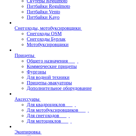
Скутеры Regulmoto
Питбайки Regulmoto
Питбайки Vento
Питбайки Kayo
Снегоходы, мотобуксировщики
Снегоходы OSM
Снегоходы Бурлак
Мотобуксировщики
Прицепы
Общего назначения
Коммерческие прицепы
Фургоны
Для водной техники
Прицепы-эвакуаторы
Дополнительное оборудование
Аксессуары
Для квадроциклов
Для мотобуксировщиков
Для снегоходов
Для мотоциклов
Экипировка