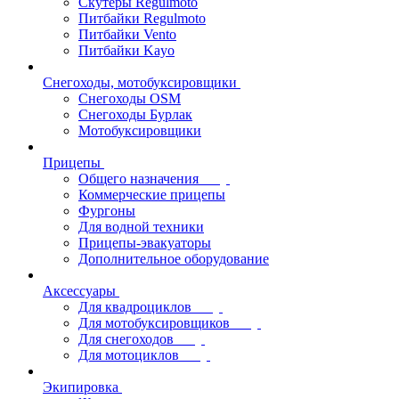
Скутеры Regulmoto
Питбайки Regulmoto
Питбайки Vento
Питбайки Kayo
Снегоходы, мотобуксировщики
Снегоходы OSM
Снегоходы Бурлак
Мотобуксировщики
Прицепы
Общего назначения
Коммерческие прицепы
Фургоны
Для водной техники
Прицепы-эвакуаторы
Дополнительное оборудование
Аксессуары
Для квадроциклов
Для мотобуксировщиков
Для снегоходов
Для мотоциклов
Экипировка