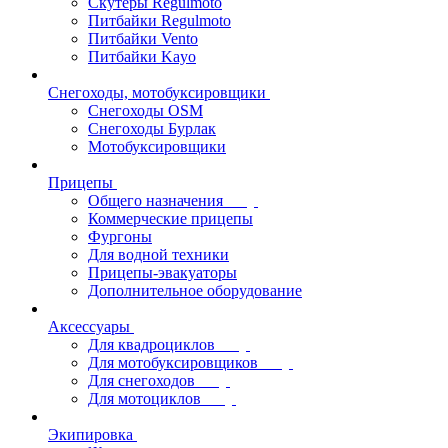
Скутеры Regulmoto
Питбайки Regulmoto
Питбайки Vento
Питбайки Kayo
Снегоходы, мотобуксировщики
Снегоходы OSM
Снегоходы Бурлак
Мотобуксировщики
Прицепы
Общего назначения
Коммерческие прицепы
Фургоны
Для водной техники
Прицепы-эвакуаторы
Дополнительное оборудование
Аксессуары
Для квадроциклов
Для мотобуксировщиков
Для снегоходов
Для мотоциклов
Экипировка