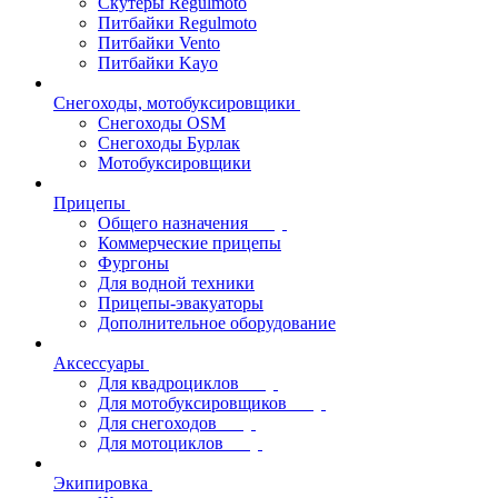
Скутеры Regulmoto
Питбайки Regulmoto
Питбайки Vento
Питбайки Kayo
Снегоходы, мотобуксировщики
Снегоходы OSM
Снегоходы Бурлак
Мотобуксировщики
Прицепы
Общего назначения
Коммерческие прицепы
Фургоны
Для водной техники
Прицепы-эвакуаторы
Дополнительное оборудование
Аксессуары
Для квадроциклов
Для мотобуксировщиков
Для снегоходов
Для мотоциклов
Экипировка