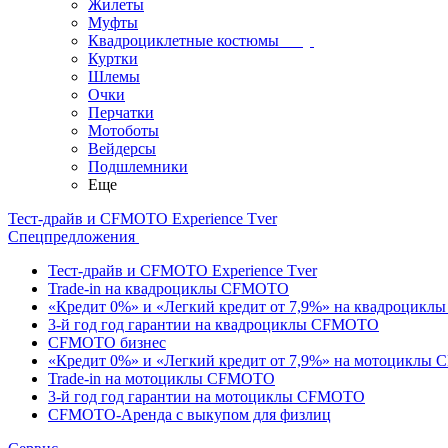
Жилеты
Муфты
Квадроциклетные костюмы
Куртки
Шлемы
Очки
Перчатки
Мотоботы
Вейдерсы
Подшлемники
Еще
Тест-драйв и CFMOTO Experience Tver
Спецпредложения
Тест-драйв и CFMOTO Experience Tver
Trade-in на квадроциклы CFMOTO
«Кредит 0%» и «Легкий кредит от 7,9%» на квадроцик
3-й год год гарантии на квадроциклы CFMOTO
CFMOTO бизнес
«Кредит 0%» и «Легкий кредит от 7,9%» на мотоциклы
Trade-in на мотоциклы CFMOTO
3-й год год гарантии на мотоциклы CFMOTO
CFMOTO-Аренда с выкупом для физлиц