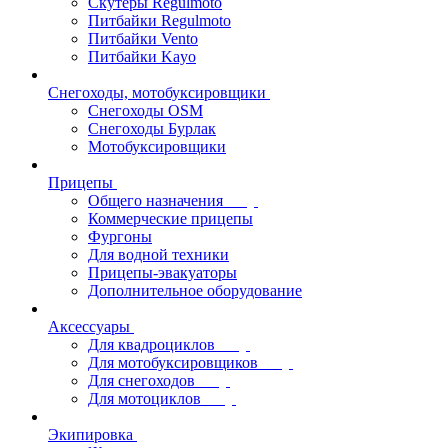
Скутеры Regulmoto
Питбайки Regulmoto
Питбайки Vento
Питбайки Kayo
Снегоходы, мотобуксировщики
Снегоходы OSM
Снегоходы Бурлак
Мотобуксировщики
Прицепы
Общего назначения
Коммерческие прицепы
Фургоны
Для водной техники
Прицепы-эвакуаторы
Дополнительное оборудование
Аксессуары
Для квадроциклов
Для мотобуксировщиков
Для снегоходов
Для мотоциклов
Экипировка