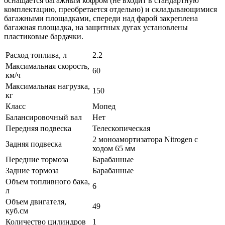
оснащается багажным кофром (не входит в стандартную
комплектацию, преобретается отдельно) и складывающимися
багажными площадками, спереди над фарой закреплена
багажная площадка, на защитных дугах установлены
пластиковые бардачки.
Расход топлива, л
2.2
Максимальная скорость,
60
км/ч
Максимальная нагрузка,
150
кг
Класс
Мопед
Балансировочный вал
Нет
Передняя подвеска
Телескопическая
2 моноамортизатора Nitrogen c
Задняя подвеска
ходом 65 мм
Передние тормоза
Барабанные
Задние тормоза
Барабанные
Объем топливного бака,
6
л
Объем двигателя,
49
куб.см
Количество цилиндров
1