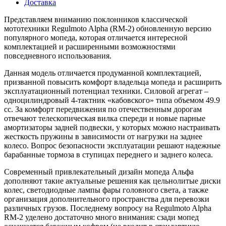
Доставка
Представляем вниманию поклонников классической
мототехники Regulmoto Alpha (RM-2) обновленную версию
популярного мопеда, которая отличается интересной
комплектацией и расширенными возможностями
повседневного использования.
Данная модель отличается продуманной комплектацией,
призванной повысить комфорт владельца мопеда и расширить
эксплуатационный потенциал техники. Силовой агрегат –
одноцилиндровый 4-тактник «кабовского» типа объемом 49.9
сс. За комфорт передвижения по отечественным дорогам
отвечают телескопическая вилка спереди и новые парные
амортизаторы задней подвески, у которых можно настраивать
жесткость пружины в зависимости от нагрузки на заднее
колесо. Вопрос безопасности эксплуатации решают надежные
барабанные тормоза в ступицах переднего и заднего колеса.
Современный привлекательный дизайн мопеда Альфа
дополняют такие актуальные решения как цельнолитые диски
колес, светодиодные лампы фары головного света, а также
организация дополнительного пространства для перевозки
различных грузов. Последнему вопросу на Regulmoto Alpha
RM-2 уделено достаточно много внимания: сзади мопед