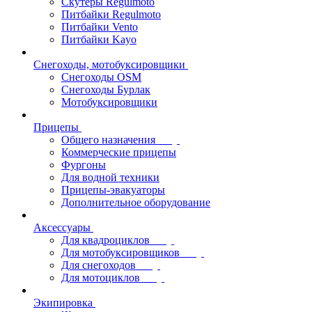
Скутеры Regulmoto
Питбайки Regulmoto
Питбайки Vento
Питбайки Kayo
Снегоходы, мотобуксировщики
Снегоходы OSM
Снегоходы Бурлак
Мотобуксировщики
Прицепы
Общего назначения
Коммерческие прицепы
Фургоны
Для водной техники
Прицепы-эвакуаторы
Дополнительное оборудование
Аксессуары
Для квадроциклов
Для мотобуксировщиков
Для снегоходов
Для мотоциклов
Экипировка