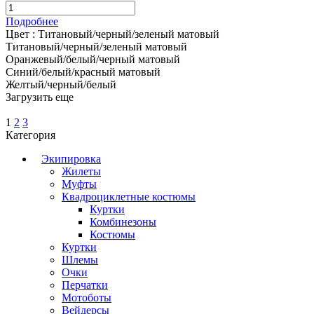
Подробнее
Цвет :
Титановый/черный/зеленый матовый
Титановый/черный/зеленый матовый
Оранжевый/белый/черный матовый
Синий/белый/красный матовый
Желтый/черный/белый
Загрузить еще
1
2
3
Категория
Экипировка
Жилеты
Муфты
Квадроциклетные костюмы
Куртки
Комбинезоны
Костюмы
Куртки
Шлемы
Очки
Перчатки
Мотоботы
Вейдерсы