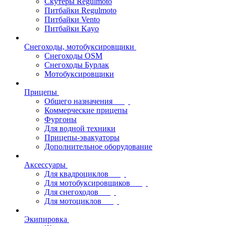
Скутеры Regulmoto
Питбайки Regulmoto
Питбайки Vento
Питбайки Kayo
Снегоходы, мотобуксировщики
Снегоходы OSM
Снегоходы Бурлак
Мотобуксировщики
Прицепы
Общего назначения
Коммерческие прицепы
Фургоны
Для водной техники
Прицепы-эвакуаторы
Дополнительное оборудование
Аксессуары
Для квадроциклов
Для мотобуксировщиков
Для снегоходов
Для мотоциклов
Экипировка