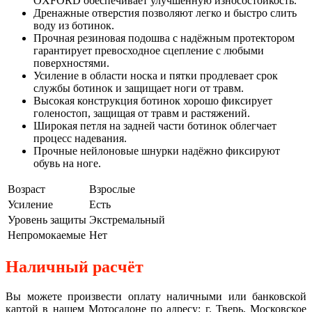
OXFORD обеспечивает улучшенную износостойкость.
Дренажные отверстия позволяют легко и быстро слить
воду из ботинок.
Прочная резиновая подошва с надёжным протектором
гарантирует превосходное сцепление с любыми
поверхностями.
Усиление в области носка и пятки продлевает срок
службы ботинок и защищает ноги от травм.
Высокая конструкция ботинок хорошо фиксирует
голеностоп, защищая от травм и растяжений.
Широкая петля на задней части ботинок облегчает
процесс надевания.
Прочные нейлоновые шнурки надёжно фиксируют
обувь на ноге.
Возраст
Взрослые
Усиление
Есть
Уровень защиты
Экстремальный
Непромокаемые
Нет
Наличный расчёт
Вы можете произвести оплату наличными или банковской
картой в нашем Мотосалоне по адресу: г. Тверь, Московское