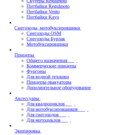
Скутеры Regulmoto
Питбайки Regulmoto
Питбайки Vento
Питбайки Kayo
Снегоходы, мотобуксировщики
Снегоходы OSM
Снегоходы Бурлак
Мотобуксировщики
Прицепы
Общего назначения
Коммерческие прицепы
Фургоны
Для водной техники
Прицепы-эвакуаторы
Дополнительное оборудование
Аксессуары
Для квадроциклов
Для мотобуксировщиков
Для снегоходов
Для мотоциклов
Экипировка