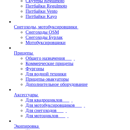
Скутеры Regulmoto
Питбайки Regulmoto
Питбайки Vento
Питбайки Kayo
Снегоходы, мотобуксировщики
Снегоходы OSM
Снегоходы Бурлак
Мотобуксировщики
Прицепы
Общего назначения
Коммерческие прицепы
Фургоны
Для водной техники
Прицепы-эвакуаторы
Дополнительное оборудование
Аксессуары
Для квадроциклов
Для мотобуксировщиков
Для снегоходов
Для мотоциклов
Экипировка