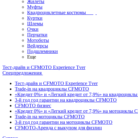
Жилеты
Муфты
Квадроциклетные костюмы
Куртки
Шлемы
Очки
Перчатки
Мотоботы
Вейдерсы
Подшлемники
Еще
Тест-драйв и CFMOTO Experience Tver
Спецпредложения
Тест-драйв и CFMOTO Experience Tver
Trade-in на квадроциклы CFMOTO
«Кредит 0%» и «Легкий кредит от 7,9%» на квадроцик
3-й год год гарантии на квадроциклы CFMOTO
CFMOTO бизнес
«Кредит 0%» и «Легкий кредит от 7,9%» на мотоциклы
Trade-in на мотоциклы CFMOTO
3-й год год гарантии на мотоциклы CFMOTO
CFMOTO-Аренда с выкупом для физлиц