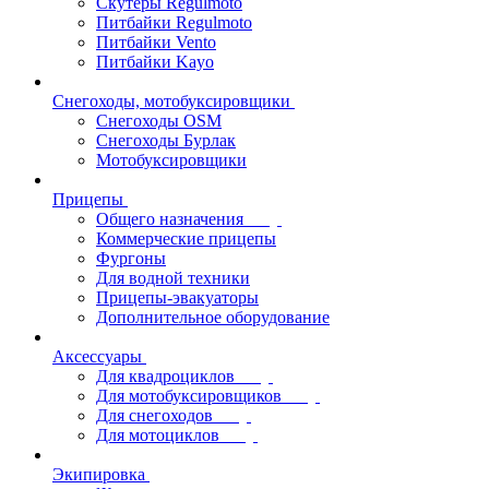
Скутеры Regulmoto
Питбайки Regulmoto
Питбайки Vento
Питбайки Kayo
Снегоходы, мотобуксировщики
Снегоходы OSM
Снегоходы Бурлак
Мотобуксировщики
Прицепы
Общего назначения
Коммерческие прицепы
Фургоны
Для водной техники
Прицепы-эвакуаторы
Дополнительное оборудование
Аксессуары
Для квадроциклов
Для мотобуксировщиков
Для снегоходов
Для мотоциклов
Экипировка