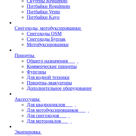
Скутеры Regulmoto
Питбайки Regulmoto
Питбайки Vento
Питбайки Kayo
Снегоходы, мотобуксировщики
Снегоходы OSM
Снегоходы Бурлак
Мотобуксировщики
Прицепы
Общего назначения
Коммерческие прицепы
Фургоны
Для водной техники
Прицепы-эвакуаторы
Дополнительное оборудование
Аксессуары
Для квадроциклов
Для мотобуксировщиков
Для снегоходов
Для мотоциклов
Экипировка