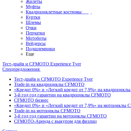
Жилеты
Муфты
Квадроциклетные костюмы
Куртки
Шлемы
Очки
Перчатки
Мотоботы
Вейдерсы
Подшлемники
Еще
Тест-драйв и CFMOTO Experience Tver
Спецпредложения
Тест-драйв и CFMOTO Experience Tver
Trade-in на квадроциклы CFMOTO
«Кредит 0%» и «Легкий кредит от 7,9%» на квадроцик
3-й год год гарантии на квадроциклы CFMOTO
CFMOTO бизнес
«Кредит 0%» и «Легкий кредит от 7,9%» на мотоциклы
Trade-in на мотоциклы CFMOTO
3-й год год гарантии на мотоциклы CFMOTO
CFMOTO-Аренда с выкупом для физлиц