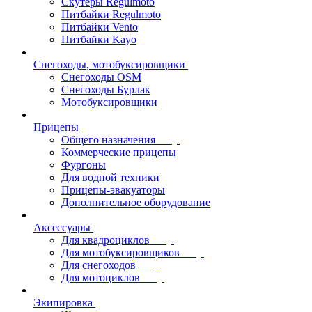
Скутеры Regulmoto
Питбайки Regulmoto
Питбайки Vento
Питбайки Kayo
Снегоходы, мотобуксировщики
Снегоходы OSM
Снегоходы Бурлак
Мотобуксировщики
Прицепы
Общего назначения
Коммерческие прицепы
Фургоны
Для водной техники
Прицепы-эвакуаторы
Дополнительное оборудование
Аксессуары
Для квадроциклов
Для мотобуксировщиков
Для снегоходов
Для мотоциклов
Экипировка