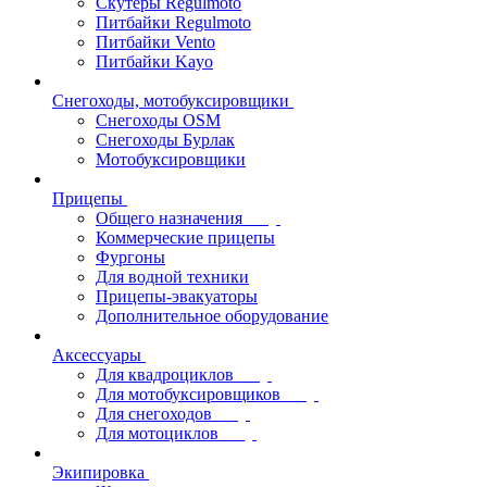
Скутеры Regulmoto
Питбайки Regulmoto
Питбайки Vento
Питбайки Kayo
Снегоходы, мотобуксировщики
Снегоходы OSM
Снегоходы Бурлак
Мотобуксировщики
Прицепы
Общего назначения
Коммерческие прицепы
Фургоны
Для водной техники
Прицепы-эвакуаторы
Дополнительное оборудование
Аксессуары
Для квадроциклов
Для мотобуксировщиков
Для снегоходов
Для мотоциклов
Экипировка