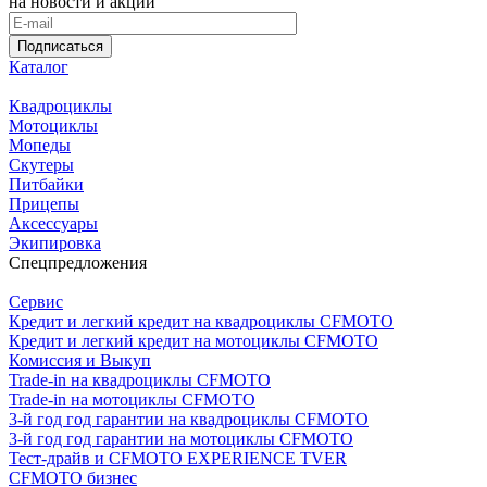
на новости и акции
Подписаться
Каталог
Квадроциклы
Мотоциклы
Мопеды
Скутеры
Питбайки
Прицепы
Аксессуары
Экипировка
Спецпредложения
Сервис
Кредит и легкий кредит на квадроциклы CFMOTO
Кредит и легкий кредит на мотоциклы CFMOTO
Комиссия и Выкуп
Trade-in на квадроциклы CFMOTO
Trade-in на мотоциклы CFMOTO
3-й год год гарантии на квадроциклы CFMOTO
3-й год год гарантии на мотоциклы CFMOTO
Тест-драйв и CFMOTO EXPERIENCE TVER
CFMOTO бизнес