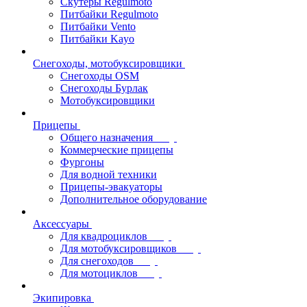
Скутеры Regulmoto
Питбайки Regulmoto
Питбайки Vento
Питбайки Kayo
Снегоходы, мотобуксировщики
Снегоходы OSM
Снегоходы Бурлак
Мотобуксировщики
Прицепы
Общего назначения
Коммерческие прицепы
Фургоны
Для водной техники
Прицепы-эвакуаторы
Дополнительное оборудование
Аксессуары
Для квадроциклов
Для мотобуксировщиков
Для снегоходов
Для мотоциклов
Экипировка