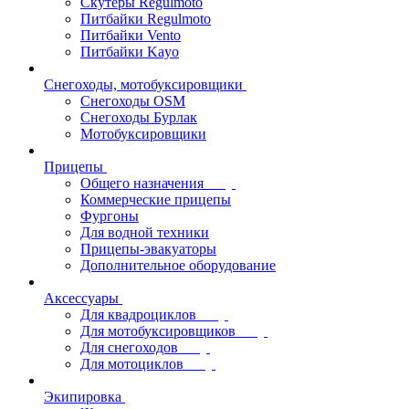
Скутеры Regulmoto
Питбайки Regulmoto
Питбайки Vento
Питбайки Kayo
Снегоходы, мотобуксировщики
Снегоходы OSM
Снегоходы Бурлак
Мотобуксировщики
Прицепы
Общего назначения
Коммерческие прицепы
Фургоны
Для водной техники
Прицепы-эвакуаторы
Дополнительное оборудование
Аксессуары
Для квадроциклов
Для мотобуксировщиков
Для снегоходов
Для мотоциклов
Экипировка