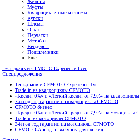
Жилеты
Муфты
Квадроциклетные костюмы
Куртки
Шлемы
Очки
Перчатки
Мотоботы
Вейдерсы
Подшлемники
Еще
Тест-драйв и CFMOTO Experience Tver
Спецпредложения
Тест-драйв и CFMOTO Experience Tver
Trade-in на квадроциклы CFMOTO
«Кредит 0%» и «Легкий кредит от 7,9%» на квадроцик
3-й год год гарантии на квадроциклы CFMOTO
CFMOTO бизнес
«Кредит 0%» и «Легкий кредит от 7,9%» на мотоциклы
Trade-in на мотоциклы CFMOTO
3-й год год гарантии на мотоциклы CFMOTO
CFMOTO-Аренда с выкупом для физлиц