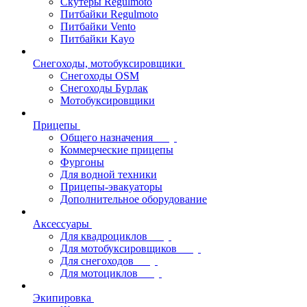
Скутеры Regulmoto
Питбайки Regulmoto
Питбайки Vento
Питбайки Kayo
Снегоходы, мотобуксировщики
Снегоходы OSM
Снегоходы Бурлак
Мотобуксировщики
Прицепы
Общего назначения
Коммерческие прицепы
Фургоны
Для водной техники
Прицепы-эвакуаторы
Дополнительное оборудование
Аксессуары
Для квадроциклов
Для мотобуксировщиков
Для снегоходов
Для мотоциклов
Экипировка