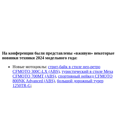
На конференции были представлены «вживую» некоторые
новинки техники 2024 модельного года:
Новые мотоциклы:
стрит-байк в стиле нео-ретро
CFMOTO 300C-LX (ABS)
,
туристический в стиле Меха
CFMOTO 700MT (ABS)
,
спортивный нейкед CFMOTO
800NK Advanced (ABS)
,
большой дорожный турер
1250TR-G
;