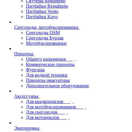
Скутеры Regulmoto
Питбайки Regulmoto
Питбайки Vento
Питбайки Kayo
Снегоходы, мотобуксировщики
Снегоходы OSM
Снегоходы Бурлак
Мотобуксировщики
Прицепы
Общего назначения
Коммерческие прицепы
Фургоны
Для водной техники
Прицепы-эвакуаторы
Дополнительное оборудование
Аксессуары
Для квадроциклов
Для мотобуксировщиков
Для снегоходов
Для мотоциклов
Экипировка