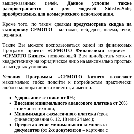
вышеуказанных целей.
Данное условие также
распространяется и для моделей Side-by-Side,
приобретаемых для коммерческого использования.
Кроме того, по таким сделкам
предусмотрена
скидка на
экипировку CFMOTO
– костюмы, вейдерсы, шлема, очки,
перчатки.
Также Вы можете воспользоваться одной из финансовых
Программ проекта
«CFMOTO Финансовый сервис» –
«CFMOTO Бизнес»
, позволяющей Вам приобретать мото- и
квадротехнику на юридическое лицо на максимально простых
и выгодных условиях.
Условия Программы «CFMOTO Бизнес»
позволяют
максимально гибко подойти к потребностям практически
любого корпоративного клиента, а именно:
Удорожание техники от 0%
;
Внесение минимального авансового платежа
от 20%
стоимости техники;
Минимизация ежемесячного платежа
(срок
финансирования 6, 12, 18 или 24 мес.);
Предоставление минимального комплекта
документов
(
от 2-х документов
– карточка с