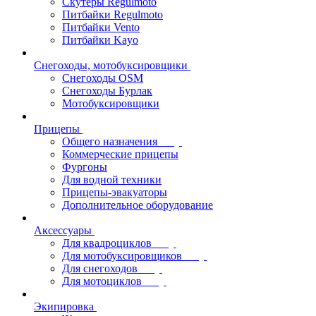
Скутеры Regulmoto
Питбайки Regulmoto
Питбайки Vento
Питбайки Kayo
Снегоходы, мотобуксировщики
Снегоходы OSM
Снегоходы Бурлак
Мотобуксировщики
Прицепы
Общего назначения
Коммерческие прицепы
Фургоны
Для водной техники
Прицепы-эвакуаторы
Дополнительное оборудование
Аксессуары
Для квадроциклов
Для мотобуксировщиков
Для снегоходов
Для мотоциклов
Экипировка