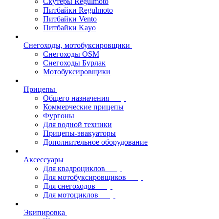
Скутеры Regulmoto
Питбайки Regulmoto
Питбайки Vento
Питбайки Kayo
Снегоходы, мотобуксировщики
Снегоходы OSM
Снегоходы Бурлак
Мотобуксировщики
Прицепы
Общего назначения
Коммерческие прицепы
Фургоны
Для водной техники
Прицепы-эвакуаторы
Дополнительное оборудование
Аксессуары
Для квадроциклов
Для мотобуксировщиков
Для снегоходов
Для мотоциклов
Экипировка