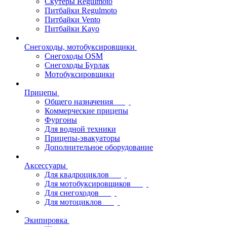
Скутеры Regulmoto
Питбайки Regulmoto
Питбайки Vento
Питбайки Kayo
Снегоходы, мотобуксировщики
Снегоходы OSM
Снегоходы Бурлак
Мотобуксировщики
Прицепы
Общего назначения
Коммерческие прицепы
Фургоны
Для водной техники
Прицепы-эвакуаторы
Дополнительное оборудование
Аксессуары
Для квадроциклов
Для мотобуксировщиков
Для снегоходов
Для мотоциклов
Экипировка