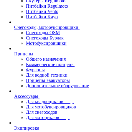
Скутеры Regulmoto
Питбайки Regulmoto
Питбайки Vento
Питбайки Kayo
Снегоходы, мотобуксировщики
Снегоходы OSM
Снегоходы Бурлак
Мотобуксировщики
Прицепы
Общего назначения
Коммерческие прицепы
Фургоны
Для водной техники
Прицепы-эвакуаторы
Дополнительное оборудование
Аксессуары
Для квадроциклов
Для мотобуксировщиков
Для снегоходов
Для мотоциклов
Экипировка