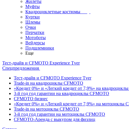
Жилеты
Муфты
Квадроциклетные костюмы
Куртки
Шлемы
Очки
Перчатки
Мотоботы
Вейдерсы
Подшлемники
Еще
Тест-драйв и CFMOTO Experience Tver
Спецпредложения
Тест-драйв и CFMOTO Experience Tver
Trade-in на квадроциклы CFMOTO
«Кредит 0%» и «Легкий кредит от 7,9%» на квадроцик
3-й год год гарантии на квадроциклы CFMOTO
CFMOTO бизнес
«Кредит 0%» и «Легкий кредит от 7,9%» на мотоциклы
Trade-in на мотоциклы CFMOTO
3-й год год гарантии на мотоциклы CFMOTO
CFMOTO-Аренда с выкупом для физлиц